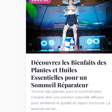
BIEN-ETRE
Découvrez les Bienfaits des
Plantes et Huiles
Essentielles pour un
Sommeil Réparateur
Trouver des plantes pour le sommeil peut
s'avérer être une solution naturelle efficace
pour améliorer la qualité du repos nocturne. La
lavande est lar...