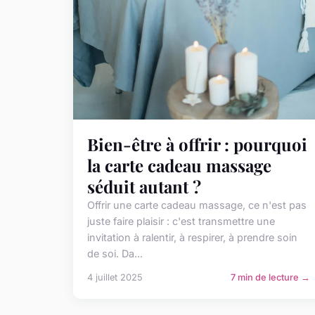
Bien-être à offrir : pourquoi
la carte cadeau massage
séduit autant ?
Offrir une carte cadeau massage, ce n'est pas
juste faire plaisir : c'est transmettre une
invitation à ralentir, à respirer, à prendre soin
de soi. Da...
4 juillet 2025
7 min de lecture →