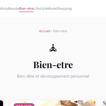
l
Actu
Beaute
Bien-etre
Lifestyle
Mode
Shopping
Accueil
› Bien-etre
🧘
Bien-etre
Bien-être et développement personnel