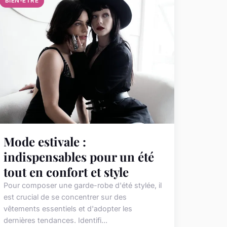
BIEN-ETRE
Mode estivale :
indispensables pour un été
tout en confort et style
Pour composer une garde-robe d'été stylée, il
est crucial de se concentrer sur des
vêtements essentiels et d'adopter les
dernières tendances. Identifi...