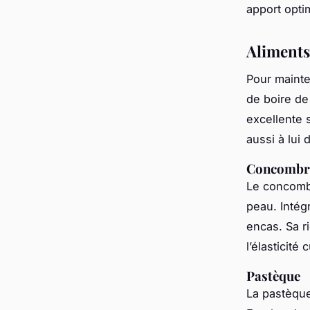
apport opti
Aliments
Pour maint
de boire de
excellente 
aussi à lui 
Concombr
Le concomb
peau. Inté
encas. Sa r
l’élasticité
Pastèque
La pastèque