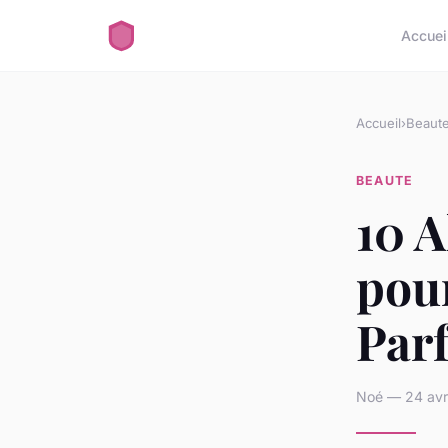
Accuei
Accueil
›
Beaut
BEAUTE
10 
pour
Par
Noé — 24 avri