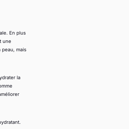
iale. En plus
t une
a peau, mais
ydrater la
 comme
améliorer
hydratant.