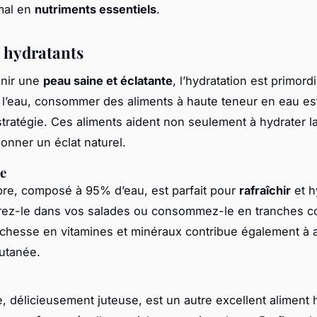
mal en
nutriments essentiels
.
 hydratants
enir une
peau saine et éclatante
, l’hydratation est primord
 l’eau, consommer des aliments à haute teneur en eau es
stratégie. Ces aliments aident non seulement à hydrater l
donner un éclat naturel.
e
re, composé à 95% d’eau, est parfait pour
rafraîchir
et h
grez-le dans vos salades ou consommez-le en tranches
ichesse en vitamines et minéraux contribue également à 
 cutanée.
, délicieusement juteuse, est un autre excellent aliment 