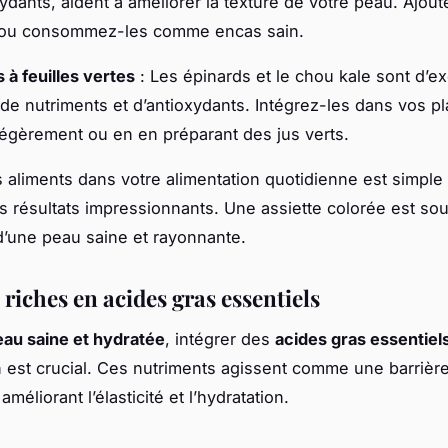
xydants, aident à améliorer la texture de votre peau. Ajou
 ou consommez-les comme encas sain.
à feuilles vertes
: Les épinards et le chou kale sont d’ex
de nutriments et d’antioxydants. Intégrez-les dans vos pl
légèrement ou en en préparant des jus verts.
 aliments dans votre alimentation quotidienne est simple 
s résultats impressionnants. Une assiette colorée est so
’une peau saine et rayonnante.
riches en acides gras essentiels
eau saine et hydratée
, intégrer des
acides gras essentiel
n est crucial. Ces nutriments agissent comme une barrièr
améliorant l’élasticité et l’hydratation.