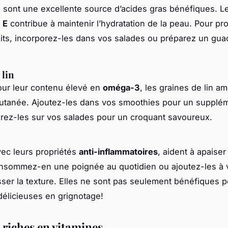
 sont une excellente source d’acides gras bénéfiques. L
 E
contribue à maintenir l’hydratation de la peau. Pour pro
aits, incorporez-les dans vos salades ou préparez un gu
 lin
ur leur contenu élevé en
oméga-3
, les graines de lin am
é cutanée. Ajoutez-les dans vos smoothies pour un suppléme
ez-les sur vos salades pour un croquant savoureux.
vec leurs propriétés
anti-inflammatoires
, aident à apaise
nsommez-en une poignée au quotidien ou ajoutez-les à v
ser la texture. Elles ne sont pas seulement bénéfiques p
délicieuses en grignotage!
 riches en vitamines