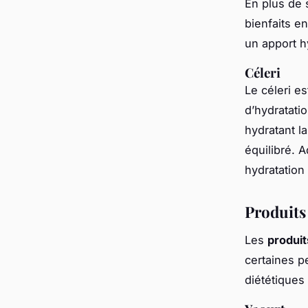
En plus de
bienfaits e
un apport h
Céleri
Le céleri e
d’hydratatio
hydratant l
équilibré. 
hydratation
Produits 
Les
produits
certaines p
diététiques