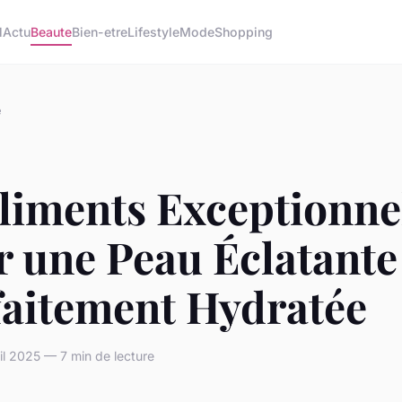
l
Actu
Beaute
Bien-etre
Lifestyle
Mode
Shopping
e
Aliments Exceptionne
 une Peau Éclatante
faitement Hydratée
l 2025 — 7 min de lecture