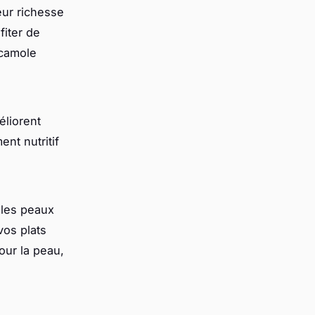
eur richesse
fiter de
acamole
éliorent
nt nutritif
r les peaux
os plats
our la peau,