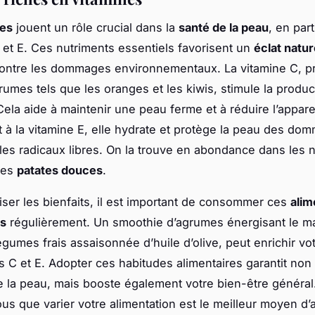
nes
jouent un rôle crucial dans la
santé de la peau
, en part
 et E. Ces nutriments essentiels favorisent un
éclat natur
contre les dommages environnementaux. La vitamine C, p
rumes tels que les oranges et les kiwis, stimule la produc
Cela aide à maintenir une peau ferme et à réduire l’appa
t à la vitamine E, elle hydrate et protège la peau des do
les radicaux libres. On la trouve en abondance dans les n
 les
patates douces
.
ser les bienfaits, il est important de consommer ces
alim
es
régulièrement. Un smoothie d’agrumes énergisant le ma
égumes frais assaisonnée d’huile d’olive, peut enrichir vo
s C et E. Adopter ces habitudes alimentaires garantit no
 de la peau, mais booste également votre bien-être général.
us que varier votre alimentation est le meilleur moyen d’