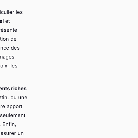
iculier les
el
et
résente
tion de
rence des
mmages
oix, les
ents riches
tin, ou une
tre apport
n seulement
 Enfin,
assurer un