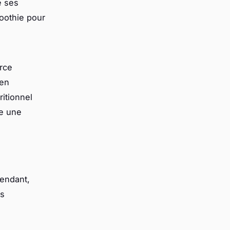
e ses
oothie pour
rce
 en
ritionnel
re une
pendant,
ns