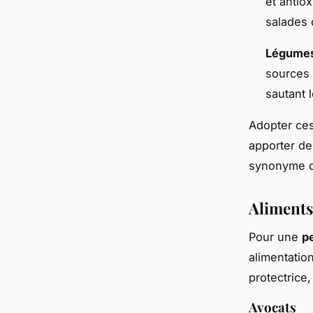
et antio
salades
Légumes 
sources 
sautant 
Adopter ces
apporter de
synonyme d
Aliments 
Pour une
p
alimentatio
protectrice, 
Avocats