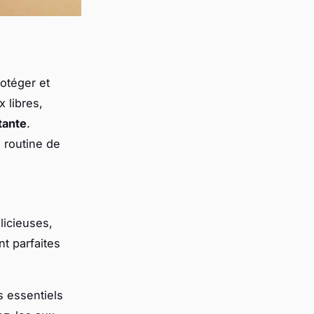
otéger et
x libres,
tante
.
e routine de
licieuses,
nt parfaites
s essentiels