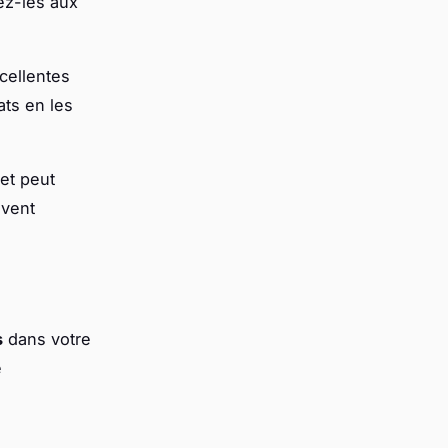
tez-les aux
cellentes
ats en les
et peut
uvent
s
dans votre
e