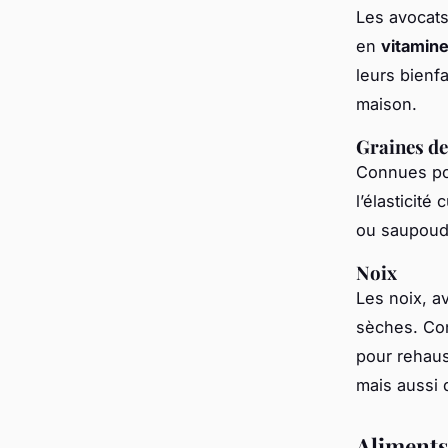
Les avocats
en
vitamine
leurs bienf
maison.
Graines de
Connues po
l’élasticit
ou saupoudr
Noix
Les noix, a
sèches. Co
pour rehaus
mais aussi 
Aliments