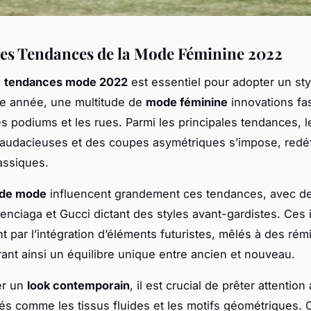
es Tendances de la Mode Féminine 2022
s
tendances mode 2022
est essentiel pour adopter un styl
te année, une multitude de
mode féminine
innovations fa
les podiums et les rues. Parmi les principales tendances, l
 audacieuses et des coupes asymétriques s’impose, redéf
assiques.
 de mode
influencent grandement ces tendances, avec de
lenciaga et Gucci dictant des styles avant-gardistes. Ces
nt par l’intégration d’éléments futuristes, mêlés à des ré
frant ainsi un équilibre unique entre ancien et nouveau.
er un
look contemporain
, il est crucial de prêter attention
és comme les tissus fluides et les motifs géométriques. 