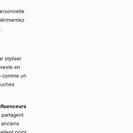
personnelle
xpérimentez
.
 styliser
 veste en
s
comme un
touches
nfluenceurs
 partagent
 anciens
ellent point