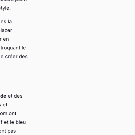
tyle.
ans la
blazer
r en
 troquant le
de créer des
ode
et des
 et
nom ont
f et le bleu
ont pas