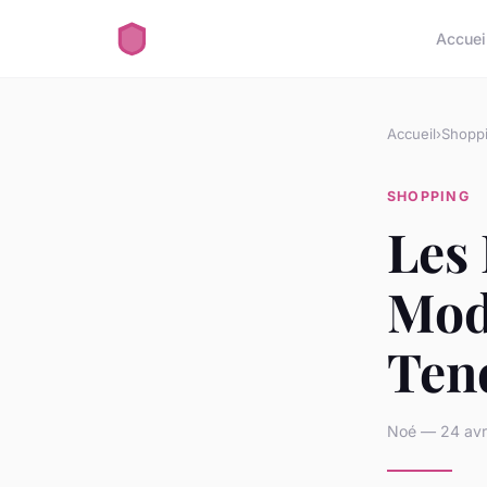
Accuei
Accueil
›
Shopp
SHOPPING
Les 
Mod
Tend
Noé — 24 avri