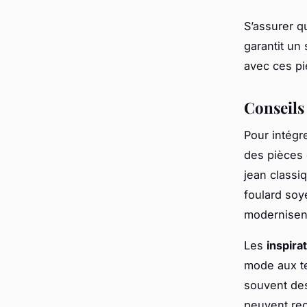
S’assurer q
garantit un
avec ces pi
Conseils 
Pour intégr
des pièces
jean classi
foulard soy
modernisent
Les
inspira
mode aux 
souvent de
peuvent rec