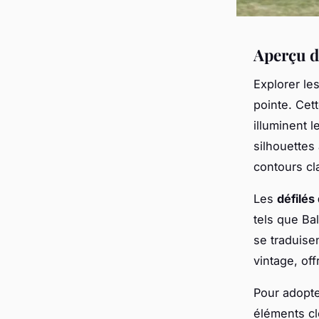
Aperçu d
Explorer le
pointe. Cet
illuminent 
silhouettes
contours cl
Les
défilés
tels que Ba
se traduise
vintage, of
Pour adopt
éléments cl