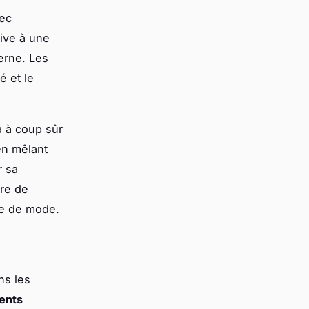
vec
live à une
erne. Les
é et le
a à coup sûr
n mêlant
r sa
ère de
re de mode.
ns les
ents