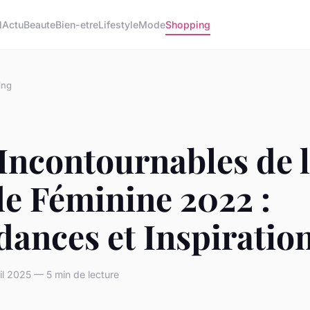
l
Actu
Beaute
Bien-etre
Lifestyle
Mode
Shopping
ing
Incontournables de 
e Féminine 2022 :
ances et Inspiratio
l 2025 — 5 min de lecture