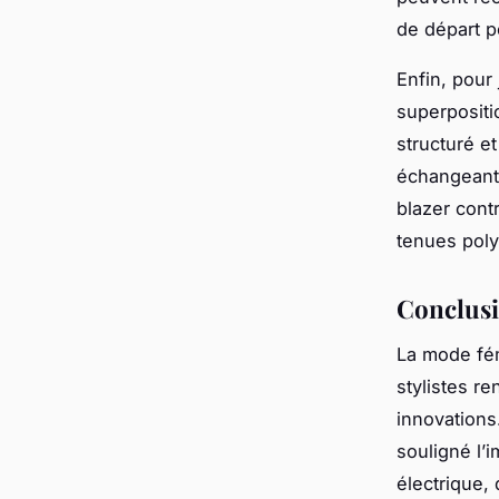
de départ p
Enfin, pour
superpositi
structuré e
échangeant 
blazer cont
tenues poly
Conclusi
La mode fém
stylistes r
innovations
souligné l’
électrique,