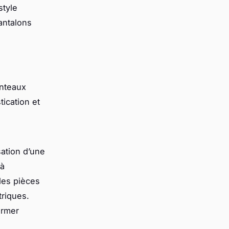
style
antalons
anteaux
ication et
sation d’une
 à
des pièces
riques.
ormer