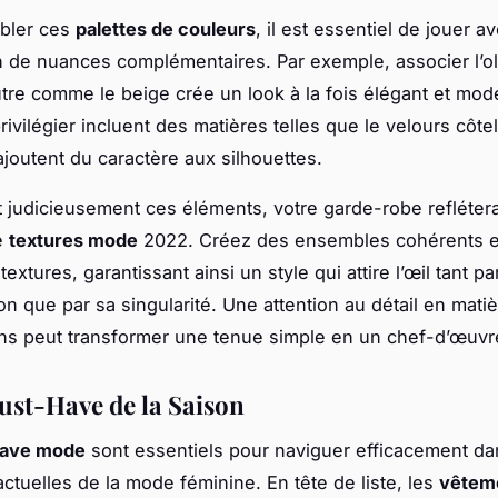
bler ces
palettes de couleurs
, il est essentiel de jouer a
on de nuances complémentaires. Par exemple, associer l’o
tre comme le beige crée un look à la fois élégant et mod
rivilégier incluent des matières telles que le velours côtel
ajoutent du caractère aux silhouettes.
t judicieusement ces éléments, votre garde-robe refléter
e
textures mode
2022. Créez des ensembles cohérents e
textures, garantissant ainsi un style qui attire l’œil tant pa
on que par sa singularité. Une attention au détail en mati
ns peut transformer une tenue simple en un chef-d’œuv
ust-Have de la Saison
ave mode
sont essentiels pour naviguer efficacement da
ctuelles de la mode féminine. En tête de liste, les
vêtem