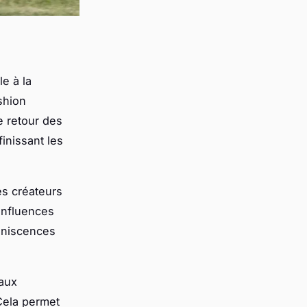
e à la
shion
e retour des
inissant les
s créateurs
 influences
miniscences
 aux
Cela permet