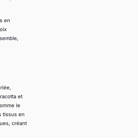
es en
oix
nsemble,
riée,
racotta et
 comme le
s tissus en
ues, créant